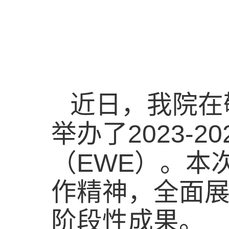
近日，
我
院在
2023-20
举办了
EWE
（
）
。本
作
精神
，全面
阶段性
成果。