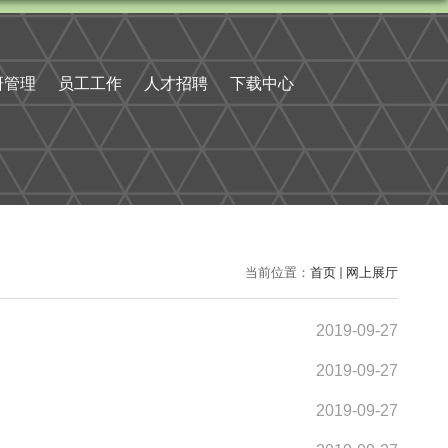
研管理
员工工作
人才招聘
下载中心
当前位置：
首页
网上展厅
2019-09-27
2019-09-27
2019-09-27