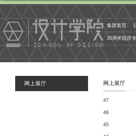
集团首页
30周年院庆
网上展厅
网上展厅
47
46
45