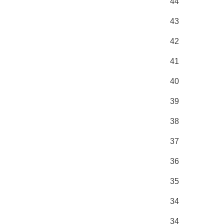
44
43
42
41
40
39
38
37
36
35
34
34